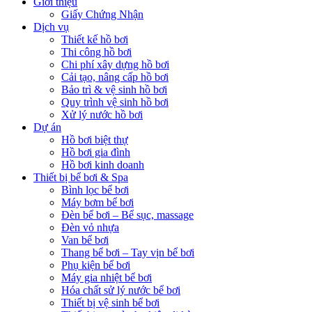
Giới thiệu
Giấy Chứng Nhận
Dịch vụ
Thiết kế hồ bơi
Thi công hồ bơi
Chi phí xây dựng hồ bơi
Cải tạo, nâng cấp hồ bơi
Bảo trì & vệ sinh hồ bơi
Quy trình vệ sinh hồ bơi
Xử lý nước hồ bơi
Dự án
Hồ bơi biệt thự
Hồ bơi gia đình
Hồ bơi kinh doanh
Thiết bị bể bơi & Spa
Bình lọc bể bơi
Máy bơm bể bơi
Đèn bể bơi – Bể sục, massage
Đèn vỏ nhựa
Van bể bơi
Thang bể bơi – Tay vịn bể bơi
Phụ kiện bể bơi
Máy gia nhiệt bể bơi
Hóa chất sử lý nước bể bơi
Thiết bị vệ sinh bể bơi