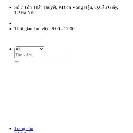
Số 7 Tôn Thất Thuyết, P.Dịch Vọng Hậu, Q.Cầu Giấy,
TP.Hà Nội
Thời gian làm việc: 8:00 - 17:00
Tìm
kiếm:
Gọi đặt hàng
093 633 26 28
Email liên hệ
anthaipool1@gmail.com
Trang chủ