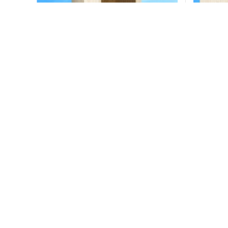
ơi đặt sẵn EMS 1000
Phòng xông hơi đặt sẵn EMS 20
Liên hệ
Đặt hàng
Đặt 
Miễn phí vận chuyển lắp đặt