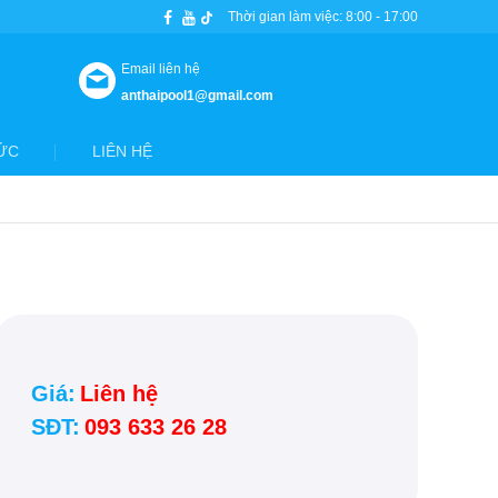
Thời gian làm việc: 8:00 - 17:00
Email liên hệ
anthaipool1@gmail.com
ỨC
LIÊN HỆ
Giá:
Liên hệ
SĐT:
093 633 26 28