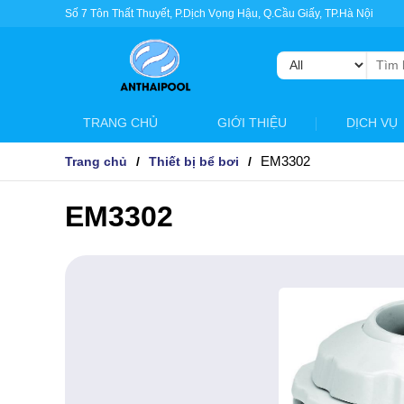
Số 7 Tôn Thất Thuyết, P.Dịch Vọng Hậu, Q.Cầu Giấy, TP.Hà Nội
Tìm
kiếm:
TRANG CHỦ
GIỚI THIỆU
DỊCH VỤ
EM3302
Trang chủ
Thiết bị bể bơi
EM3302