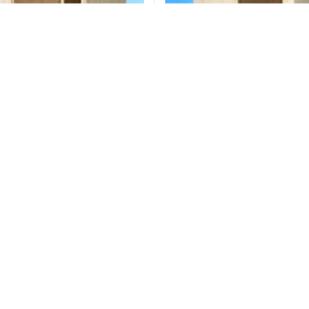
00
Phòng xông hơi đặt sẵn EMS 1500
Máy xông 
BC35 BC2
Liên hệ
Liên hệ
hàng
Đặt hàng
Thiết bị nhập khẩu chính hãng