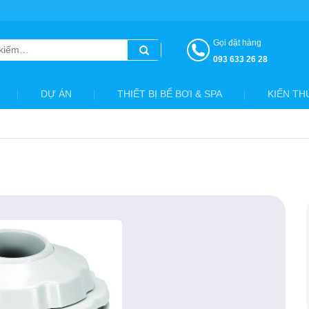
Gọi đặt hàng
093 633 26 28
DỰ ÁN
THIẾT BỊ BỂ BƠI & SPA
KIẾN TH