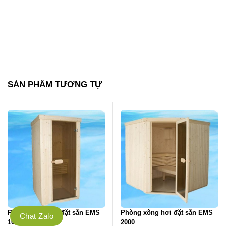
SẢN PHẨM TƯƠNG TỰ
Phòng xông hơi đặt sẵn EMS
Phòng xông hơi đặt sẵn EMS
Chat Zalo
1000
2000