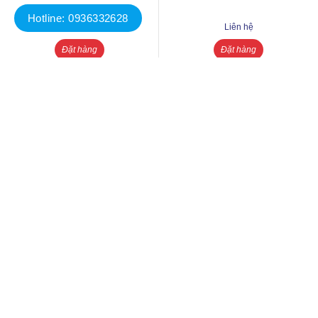
Hotline: 0936332628
Liên hệ
Liên hệ
Đặt hàng
Đặt hàng
Miễn phí vận chuyển lắp đặt
Bảo trì vận hành trọn đời
Thiết bị nhập khẩu chính hãng
Chiết khấu lên tới 30%
Miễn phí thiết kế bản vẽ bể bơi
Thi công xây dựng trọn gói