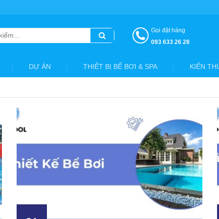
Gọi đặt hàng
093 633 26 28
DỰ ÁN
THIẾT BỊ BỂ BƠI & SPA
KIẾN TH