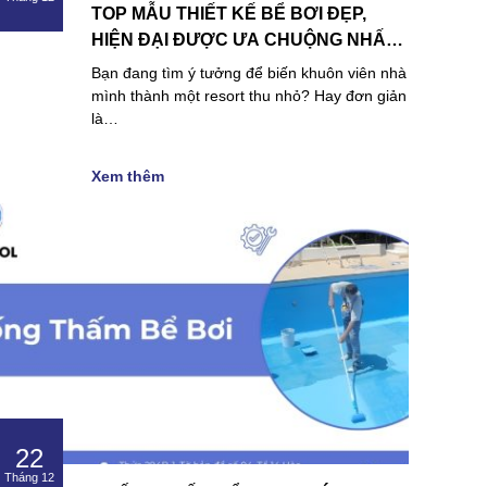
TOP MẪU THIẾT KẾ BỂ BƠI ĐẸP,
HIỆN ĐẠI ĐƯỢC ƯA CHUỘNG NHẤT
NĂM 2026
Bạn đang tìm ý tưởng để biến khuôn viên nhà
mình thành một resort thu nhỏ? Hay đơn giản
là…
Xem thêm
22
Tháng 12