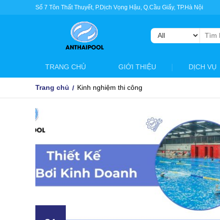
Số 7 Tôn Thất Thuyết, P.Dịch Vọng Hậu, Q.Cầu Giấy, TP.Hà Nội
Tìm
kiếm:
TRANG CHỦ
GIỚI THIỆU
DỊCH VỤ
Trang chủ
Kinh nghiệm thi công