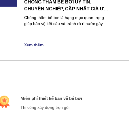
CHỐNG THẤM BỂ BƠI UY TÍN,
CHUYÊN NGHIỆP, CẬP NHẬT GIÁ ƯU
ĐÃI MỚI NHẤT
Chống thấm bể bơi là hạng mục quan trọng
giúp bảo vệ kết cấu và tránh rò rỉ nước gây…
Xem thêm
Miễn phí thiết kế bản vẽ bể bơi
Thi công xây dựng trọn gói