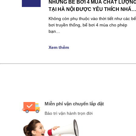
NHỮNG BỂ BƠI 4 MÙA CHẤT LƯỢN
TẠI HÀ NỘI ĐƯỢC YÊU THÍCH NHẤT
HIỆN NAY
Không còn phụ thuộc vào thời tiết như các bể
bơi truyền thống, bể bơi 4 mùa cho phép
bạn…
Xem thêm
Miễn phí vận chuyển lắp đặt
Bảo trì vận hành trọn đời