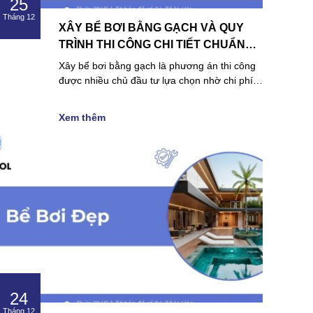
25
Tháng 12
XÂY BỂ BƠI BẰNG GẠCH VÀ QUY
TRÌNH THI CÔNG CHI TIẾT CHUẨN
ĐẸP NHẤT
Xây bể bơi bằng gạch là phương án thi công
được nhiều chủ đầu tư lựa chọn nhờ chi phí…
Xem thêm
24
Tháng 12