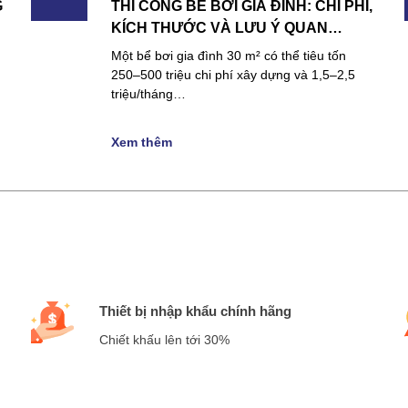
G
THI CÔNG BỂ BƠI GIA ĐÌNH: CHI PHÍ,
KÍCH THƯỚC VÀ LƯU Ý QUAN
TRỌNG
Một bể bơi gia đình 30 m² có thể tiêu tốn
250–500 triệu chi phí xây dựng và 1,5–2,5
triệu/tháng…
Xem thêm
Thiết bị nhập khẩu chính hãng
Chiết khấu lên tới 30%