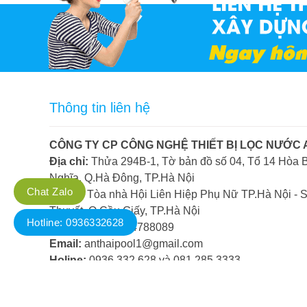
Thông tin liên hệ
CÔNG TY CP CÔNG NGHỆ THIẾT BỊ LỌC NƯỚC 
Địa chỉ:
Thửa 294B-1, Tờ bản đồ số 04, Tổ 14 Hòa B
Nghĩa, Q.Hà Đông, TP.Hà Nội
Chat Zalo
VPGD:
Tòa nhà Hội Liên Hiệp Phụ Nữ TP.Hà Nội - S
Thuyết, Q.Cầu Giấy, TP.Hà Nội
Hotline: 0936332628
Mã số thuế:
0104788089
Email:
anthaipool1@gmail.com
Holine:
0936.332.628 và 081.285.3333