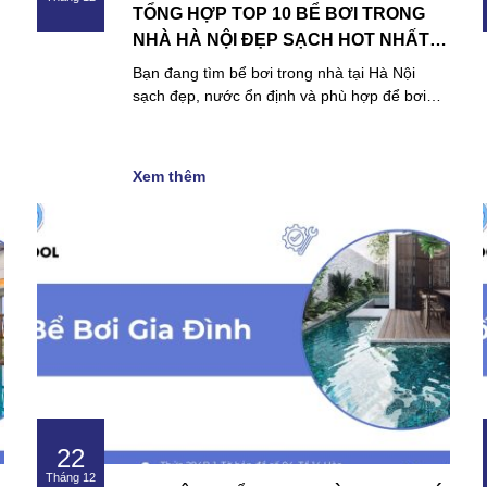
TỔNG HỢP TOP 10 BỂ BƠI TRONG
NHÀ HÀ NỘI ĐẸP SẠCH HOT NHẤT
HIỆN NAY
Bạn đang tìm bể bơi trong nhà tại Hà Nội
sạch đẹp, nước ổn định và phù hợp để bơi…
Xem thêm
22
Tháng 12