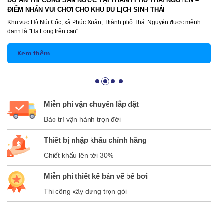
DỰ ÁN THI CÔNG SÂN NƯỚC TẠI THÀNH PHỐ THÁI NGUYÊN –
ĐIỂM NHẤN VUI CHƠI CHO KHU DU LỊCH SINH THÁI
Khu vực Hồ Núi Cốc, xã Phúc Xuân, Thành phố Thái Nguyên được mệnh
danh là "Hạ Long trên cạn"…
Xem thêm
Miễn phí vận chuyển lắp đặt
Bảo trì vận hành trọn đời
Thiết bị nhập khẩu chính hãng
Chiết khấu lên tới 30%
Miễn phí thiết kế bản vẽ bể bơi
Thi công xây dựng trọn gói