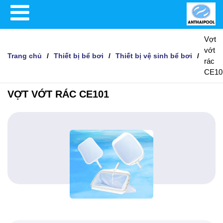
Vợt
vớt
Trang chủ
Thiết bị bể bơi
Thiết bị vệ sinh bể bơi
rác
CE10
VỢT VỚT RÁC CE101