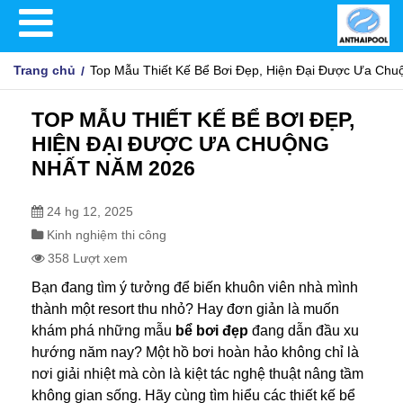
Trang chủ
Top Mẫu Thiết Kế Bể Bơi Đẹp, Hiện Đại Được Ưa Ch
TOP MẪU THIẾT KẾ BỂ BƠI ĐẸP,
HIỆN ĐẠI ĐƯỢC ƯA CHUỘNG
NHẤT NĂM 2026
24 hg 12, 2025
Kinh nghiệm thi công
358 Lượt xem
Bạn đang tìm ý tưởng để biến khuôn viên nhà mình
thành một resort thu nhỏ? Hay đơn giản là muốn
khám phá những mẫu
bể bơi đẹp
đang dẫn đầu xu
hướng năm nay? Một hồ bơi hoàn hảo không chỉ là
nơi giải nhiệt mà còn là kiệt tác nghệ thuật nâng tầm
không gian sống. Hãy cùng tìm hiểu các thiết kế
bể