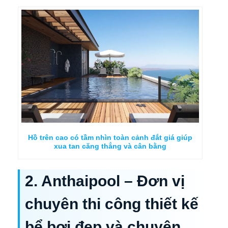
Hồ trên cao có tầm nhìn toàn cảnh đắt giá giúp
xua tan căng thẳng và cân bằng
2. Anthaipool – Đơn vị
chuyên thi công thiết kế
bể bơi đẹp và chuyên