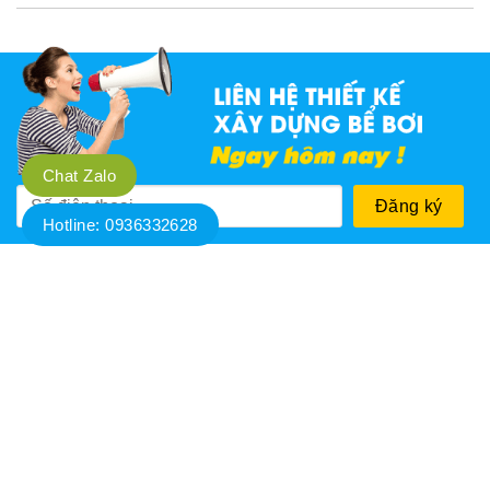
Chat Zalo
Hotline: 0936332628
Thông tin liên hệ
CÔNG TY CP CÔNG NGHỆ THIẾT BỊ LỌC NƯỚC AN
THÁI
Địa chỉ:
Thửa 294B-1, Tờ bản đồ số 04, Tổ 14 Hòa Bình,