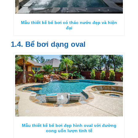
Mẫu thiết kế bể bơi có thác nước đẹp và hiện
đại
1.4. Bể bơi dạng oval
Mẫu thiết kế bể bơi đẹp hình oval với đường
cong uốn lượn tinh tế