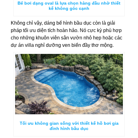
Bể bơi dạng oval là lựa chọn hàng đầu nhờ thiết
kế không góc cạnh
Không chỉ vậy, dáng bể hình bầu dục còn là giải
pháp tối ưu diện tích hoàn hảo. Nó cực kỳ phù hợp
cho những khuôn viên sân vườn nhỏ hẹp hoặc các
dự án villa nghỉ dưỡng ven biển đầy thơ mộng.
Tối ưu không gian sống với thiết kế hồ bơi gia
đình hình bầu dục