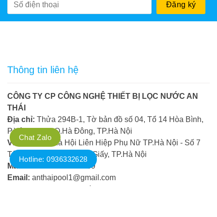
Thông tin liên hệ
CÔNG TY CP CÔNG NGHỆ THIẾT BỊ LỌC NƯỚC AN
THÁI
Địa chỉ:
Thửa 294B-1, Tờ bản đồ số 04, Tổ 14 Hòa Bình,
P.Yên Nghĩa, Q.Hà Đông, TP.Hà Nội
Chat Zalo
VPGD:
Tòa nhà Hội Liên Hiệp Phụ Nữ TP.Hà Nội - Số 7
Tôn Thất Thuyết, Q.Cầu Giấy, TP.Hà Nội
Hotline: 0936332628
Mã số thuế:
0104788089
Email:
anthaipool1@gmail.com
Holine:
0936.332.628 và 081.285.3333
Hotline liên hệ