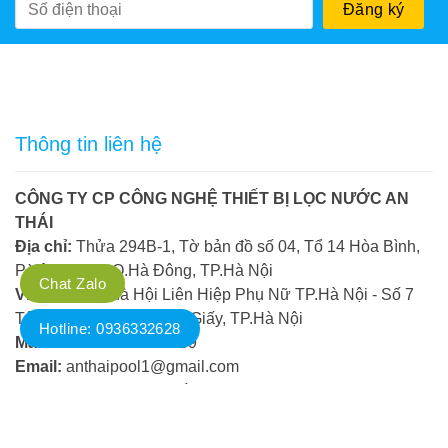
Thông tin liên hệ
CÔNG TY CP CÔNG NGHỆ THIẾT BỊ LỌC NƯỚC AN
THÁI
Địa chỉ:
Thửa 294B-1, Tờ bản đồ số 04, Tổ 14 Hòa Bình,
P.Yên Nghĩa, Q.Hà Đông, TP.Hà Nội
Chat Zalo
VPGD:
Tòa nhà Hội Liên Hiệp Phụ Nữ TP.Hà Nội - Số 7
Tôn Thất Thuyết, Q.Cầu Giấy, TP.Hà Nội
Hotline: 0936332628
Mã số thuế:
0104788089
Email:
anthaipool1@gmail.com
Holine:
0936.332.628 và 081.285.3333
Hotline liên hệ