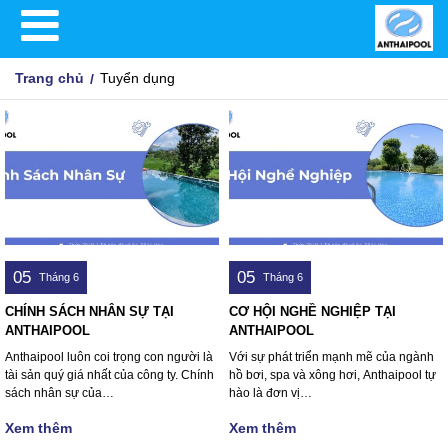
Trang chủ
Tuyển dụng
05
05
Tháng 6
Tháng 6
CHÍNH SÁCH NHÂN SỰ TẠI
CƠ HỘI NGHỀ NGHIỆP TẠI
ANTHAIPOOL
ANTHAIPOOL
Anthaipool luôn coi trọng con người là
Với sự phát triển mạnh mẽ của ngành
tài sản quý giá nhất của công ty. Chính
hồ bơi, spa và xông hơi, Anthaipool tự
sách nhân sự của…
hào là đơn vị…
Xem thêm
Xem thêm