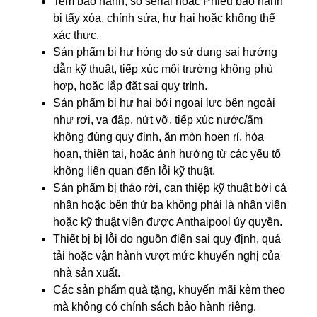
Tem bảo hành, số serial hoặc Phiếu bảo hành
bị tẩy xóa, chỉnh sửa, hư hại hoặc không thể
xác thực.
Sản phẩm bị hư hỏng do sử dụng sai hướng
dẫn kỹ thuật, tiếp xúc môi trường không phù
hợp, hoặc lắp đặt sai quy trình.
Sản phẩm bị hư hại bởi ngoại lực bên ngoài
như rơi, va đập, nứt vỡ, tiếp xúc nước/ẩm
không đúng quy định, ăn mòn hoen rỉ, hỏa
hoạn, thiên tai, hoặc ảnh hưởng từ các yếu tố
không liên quan đến lỗi kỹ thuật.
Sản phẩm bị tháo rời, can thiệp kỹ thuật bởi cá
nhân hoặc bên thứ ba không phải là nhân viên
hoặc kỹ thuật viên được Anthaipool ủy quyền.
Thiết bị bị lỗi do nguồn điện sai quy định, quá
tải hoặc vận hành vượt mức khuyến nghị của
nhà sản xuất.
Các sản phẩm quà tặng, khuyến mãi kèm theo
mà không có chính sách bảo hành riêng.