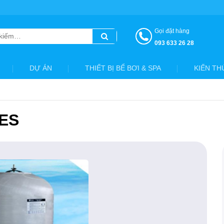
Gọi đặt hàng
093 633 26 28
DỰ ÁN
THIẾT BỊ BỂ BƠI & SPA
KIẾN TH
IES