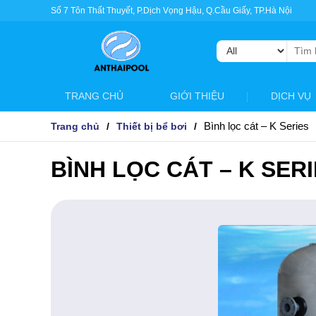
Số 7 Tôn Thất Thuyết, P.Dịch Vọng Hậu, Q.Cầu Giấy, TP.Hà Nội
Tìm
kiếm:
TRANG CHỦ
GIỚI THIỆU
DỊCH VỤ
Bình lọc cát – K Series
Trang chủ
Thiết bị bể bơi
BÌNH LỌC CÁT – K SER