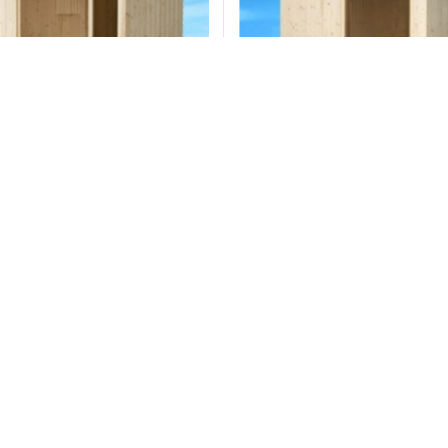
 2000
Phòng xông hơi đặt sẵn EMS 1500
Máy xô
BC35 
Liên hệ
Liên hệ
ặt hàng
Đặt hàng