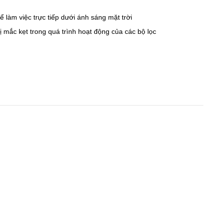
hể
làm việc trực tiếp dưới
ánh sáng mặt trời
ị mắc kẹt
trong quá trình
hoạt động của
các
bộ lọc