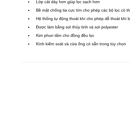
Lớp cát
dày
hơn
giúp lọc sạch
hơn
Bề mặt
chống tia cực tím
cho phép
các
bộ lọc
có t
Hệ thống tự động thoát khí
cho phép
dễ thoát
khí
b
Được làm bằng
sợi thủy tinh và
sợi
polyester
Kim phun
tấm cho
đồng đều
lọc
Kính kiểm soát
và
cửa ống
có sẵn trong
tùy chọn