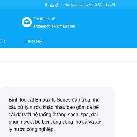
Thời gian làm việc: 8:00 - 17:00
Email liên hệ
anthaipool1@gmail.com
ỨC
LIÊN HỆ
Bình lọc cát Emaux K-Series đáp ứng nhu
cầu xử lý nước khác nhau bao gồm cả bể
cài đặt với hệ thống ở tầng sạch, spa, đài
phun nước, bể bơi công cộng, hồ cá và xử
lý nước công nghiệp.