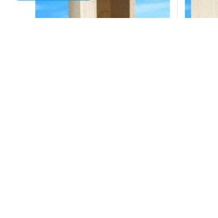
g hơi đặt sẵn EMS 1000
Phòng xông hơi đặt sẵn EMS
Liên hệ
Đặt hàng
Đ