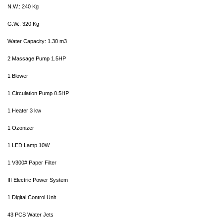
N.W.: 240 Kg
G.W.: 320 Kg
Water Capacity: 1.30 m3
2 Massage Pump 1.5HP
1 Blower
1 Circulation Pump 0.5HP
1 Heater 3 kw
1 Ozonizer
1 LED Lamp 10W
1 V300# Paper Filter
III Electric Power System
1 Digital Control Unit
43 PCS Water Jets