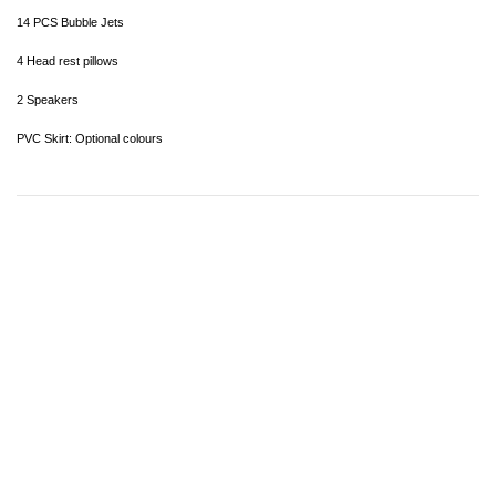
14 PCS Bubble Jets
4 Head rest pillows
2 Speakers
PVC Skirt: Optional colours