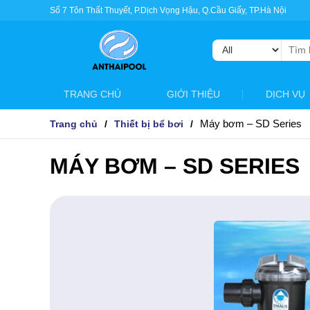
Số 7 Tôn Thất Thuyết, P.Dịch Vọng Hậu, Q.Cầu Giấy, TP.Hà Nội
Tìm
kiếm:
TRANG CHỦ
GIỚI THIỆU
DỊCH VỤ
Máy bơm – SD Series
Trang chủ
Thiết bị bể bơi
MÁY BƠM – SD SERIES