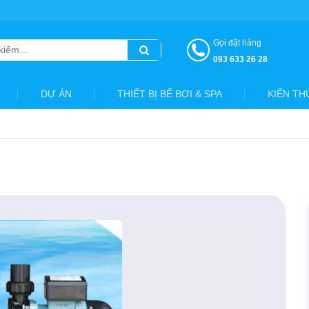
Gọi đặt hàng
093 633 26 28
DỰ ÁN
THIẾT BỊ BỂ BƠI & SPA
KIẾN TH