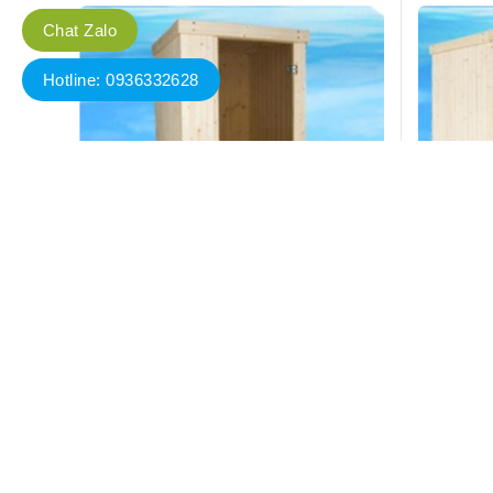
Chat Zalo
Hotline: 0936332628
đặt sẵn EMS 1000
Phòng xông hơi đặt sẵn EMS 2000
Liên hệ
Đặt hàng
Đặt hàng