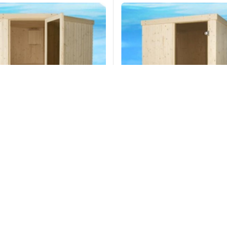
Phòng xông hơi đặt sẵn EMS 1500
Máy xông hơi
BC35 BC23E,
Liên hệ
Liên hệ
Đặt hàng