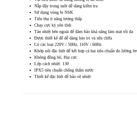
Nắp đậy trong suốt
dễ dàng
kiểm tra
Sử dụng
v
òng bi NSK
Tiêu thụ
ít
năng lượng
thấp
Chạy cực kỳ
yên tĩnh
Tản nhiệt
bên ngoài để
đảm bảo
khả năng
làm mát tối đa
Được thiết kế
để dễ dàng
bảo trì
và sửa chữa
Có các loại
220V
/
50Hz
,
110V
/
60Hz
Im
Khớp nối đặc biệt
để kết hợp
cả hai
tiêu chuẩn đo lường
Không đồng bộ
,
Hai
cực
Lớp
cách nhiệt:
130
IPX5
tiêu chuẩn
chống thấm nước
Thiết kế đặc biệt để bảo vệ nhiệt