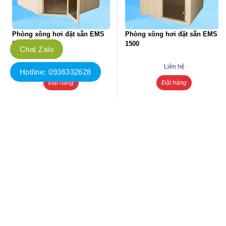
Phòng xông hơi đặt sẵn EMS
Phòng xông hơi đặt sẵn EMS
2000
1500
Chat Zalo
Liên hệ
Liên hệ
Hotline: 0936332628
Đặt hàng
Đặt hàng
Miễn phí vận chuyển lắp đặt
Bảo trì vận hành trọn đời
Thiết bị nhập khẩu chính hãng
Chiết khấu lên tới 30%