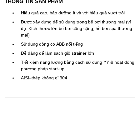
THÔNG TIN SẢN PHẨM
Hiệu quả cao,
bảo dưỡng ít và
với
hiệu quả vượt trội
Được xây dựng
để
sử dụng trong bể bơi thương mại
(
ví
dụ:
Kích thước lớn
bể bơi công cộng
,
hồ bơi
spa
thương
mại
)
Sử dụng
động cơ
ABB
nổi tiếng
Dễ dàng
để làm sạch
giỏ
strainer
lớn
Tiết kiệm năng lượng
bằng cách sử dụng
YY
&
hoạt động
phương pháp start
-up
AISI
–
thép
không gỉ 304