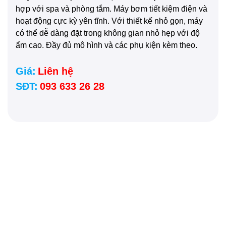
hợp với spa và phòng tắm. Máy bơm tiết kiệm điện và
hoạt động cực kỳ yên tĩnh. Với thiết kế nhỏ gọn, máy
có thể dễ dàng đặt trong không gian nhỏ hẹp với độ
ẩm cao. Đầy đủ mô hình và các phụ kiện kèm theo.
Giá:
Liên hệ
SĐT:
093 633 26 28
Giao hàng
MIỄN PHÍ
trên toàn quốc
(Kiểm tra hàng
trước khi thanh toán).
Giao hàng tiêu chuẩn dự kiến: 2-3 ngày