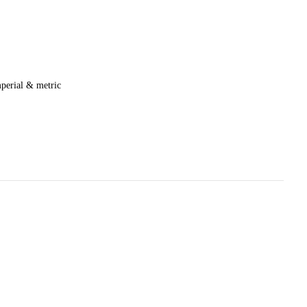
perial
& metric