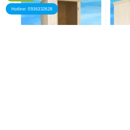
Hotline: 0936332628
hơi đặt sẵn EMS 1000
Phòng xông hơi đặt sẵn EMS 2
Liên hệ
Đặt hàng
Đặt