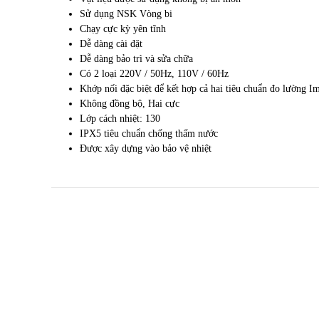
Sử dụng
NSK
Vòng bi
Chạy cực kỳ
yên tĩnh
Dễ dàng cài đặt
Dễ dàng bảo trì
và sửa chữa
Có 2 loại
220V
/
50Hz
,
110V
/
60Hz
Khớp nối đặc biệt
để kết hợp
cả hai
tiêu chuẩn đo lường
Im
Không đồng bộ
,
Hai
cực
Lớp
cách nhiệt:
130
IPX5
tiêu chuẩn
chống thấm nước
Được xây dựng vào
bảo vệ nhiệt