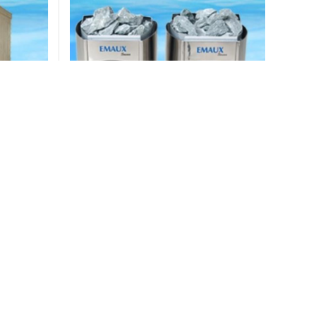
 hơi khô Emaux BC30,
Phòng xông hơi đặt sẵn E
23E, BC30E, BC35E
Liên hệ
Đặt hàng