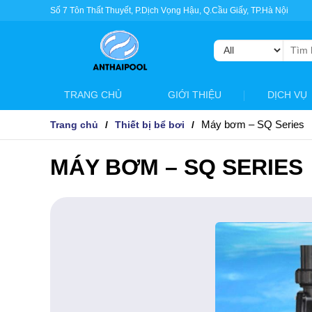
Số 7 Tôn Thất Thuyết, P.Dịch Vọng Hậu, Q.Cầu Giấy, TP.Hà Nội
Tìm
kiếm:
TRANG CHỦ
GIỚI THIỆU
DỊCH VỤ
Máy bơm – SQ Series
Trang chủ
Thiết bị bể bơi
MÁY BƠM – SQ SERIES