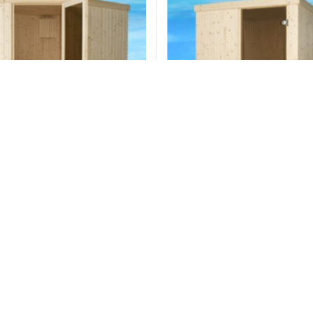
000
Phòng xông hơi đặt sẵn EMS 1500
Máy xông
BC35 BC
Liên hệ
Liên hệ
 hàng
Đặt hàng