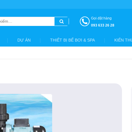
Gọi đặt hàng
093 633 26 28
DỰ ÁN
THIẾT BỊ BỂ BƠI & SPA
KIẾN TH