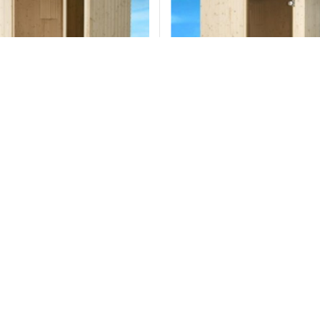
Phòng xông hơi đặt sẵn EMS 1500
Máy xông hơi
BC35 BC23E,
Liên hệ
Liên hệ
Đặt hàng