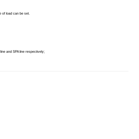
of load can be set.
ne and SPA line respectively;