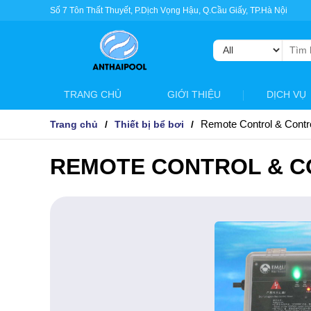
Số 7 Tôn Thất Thuyết, P.Dịch Vọng Hậu, Q.Cầu Giấy, TP.Hà Nội
Tìm
kiếm:
TRANG CHỦ
GIỚI THIỆU
DỊCH VỤ
Remote Control & Control
Trang chủ
Thiết bị bể bơi
REMOTE CONTROL & C