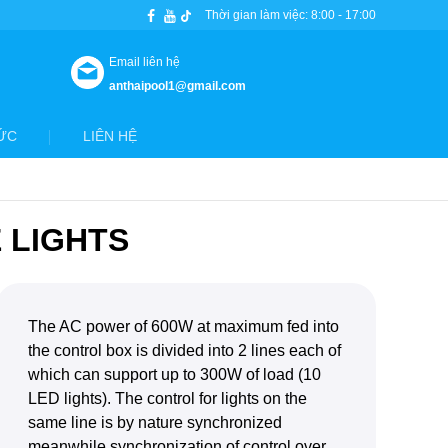
Thời gian làm việc: 8:00 - 17:00
Email liên hệ
anthaipool1@gmail.com
ỨC
LIÊN HỆ
 LIGHTS
The AC power of 600W at maximum fed into
the control box is divided into 2 lines each of
which can support up to 300W of load (10
LED lights). The control for lights on the
same line is by nature synchronized
meanwhile synchronization of control over