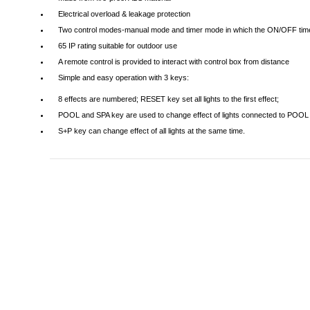
Electrical overload & leakage protection
Two control modes-manual mode and timer mode in which the ON/OFF time 
65 IP rating suitable for outdoor use
A remote control is provided to interact with control box from distance
Simple and easy operation with 3 keys:
8 effects are numbered; RESET key set all lights to the first effect;
POOL and SPA key are used to change effect of lights connected to POOL li
S+P key can change effect of all lights at the same time.