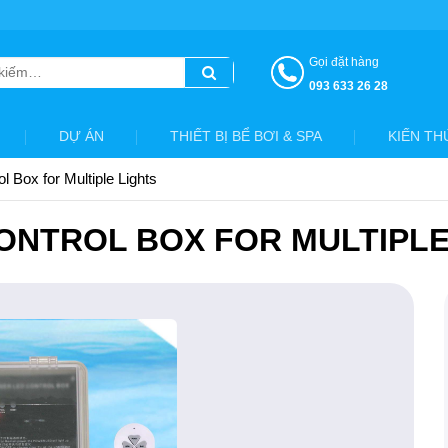
Gọi đặt hàng
093 633 26 28
DỰ ÁN
THIẾT BỊ BỂ BƠI & SPA
KIẾN TH
 Box for Multiple Lights
ONTROL BOX FOR MULTIPLE