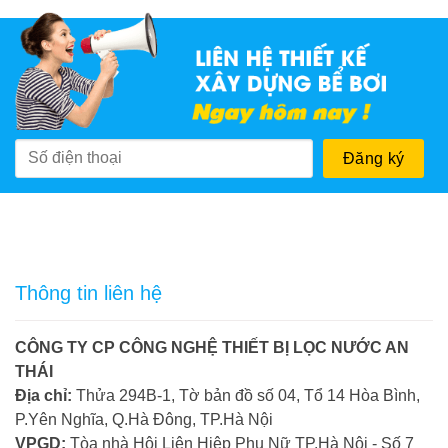
Thông tin liên hệ
CÔNG TY CP CÔNG NGHỆ THIẾT BỊ LỌC NƯỚC AN
THÁI
Địa chỉ:
Thửa 294B-1, Tờ bản đồ số 04, Tổ 14 Hòa Bình,
P.Yên Nghĩa, Q.Hà Đông, TP.Hà Nội
VPGD:
Tòa nhà Hội Liên Hiệp Phụ Nữ TP.Hà Nội - Số 7