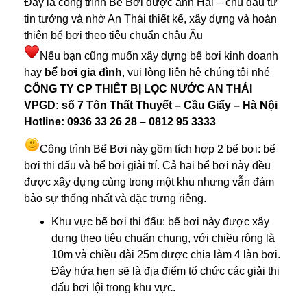
Đây là công trình Bể Bơi được anh Hải – chủ đầu tư
tin tưởng và nhờ An Thái thiết kế, xây dựng và hoàn
thiện bể bơi theo tiêu chuẩn châu Âu
Nếu bạn cũng muốn xây dựng bể bơi kinh doanh
hay
bể bơi gia đình
, vui lòng liên hệ chúng tôi nhé
CÔNG TY CP THIẾT BỊ LỌC NƯỚC AN THÁI
VPGD: số 7 Tôn Thất Thuyết – Cầu Giấy – Hà Nội
Hotline: 0936 33 26 28 – 0812 95 3333
Công trình Bể Bơi này gồm tích hợp 2 bể bơi: bể
bơi thi đấu và bể bơi giải trí. Cả hai bể bơi này đều
được xây dựng cùng trong một khu nhưng vẫn đảm
bảo sự thống nhất và đặc trưng riêng.
Khu vực bể bơi thi đấu: bể bơi này được xây
dưng theo tiêu chuẩn chung, với chiều rộng là
10m và chiều dài 25m được chia làm 4 làn bơi.
Đây hứa hẹn sẽ là địa điểm tổ chức các giải thi
đấu bơi lội trong khu vực.