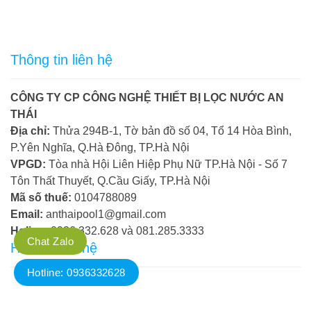
Thông tin liên hệ
CÔNG TY CP CÔNG NGHỆ THIẾT BỊ LỌC NƯỚC AN
THÁI
Địa chỉ:
Thửa 294B-1, Tờ bản đồ số 04, Tổ 14 Hòa Bình,
P.Yên Nghĩa, Q.Hà Đông, TP.Hà Nội
VPGD:
Tòa nhà Hội Liên Hiệp Phụ Nữ TP.Hà Nội - Số 7
Tôn Thất Thuyết, Q.Cầu Giấy, TP.Hà Nội
Mã số thuế:
0104788089
Email:
anthaipool1@gmail.com
Holine:
0936.332.628 và 081.285.3333
Chat Zalo
Hotline liên hệ
Hotline: 0936332628