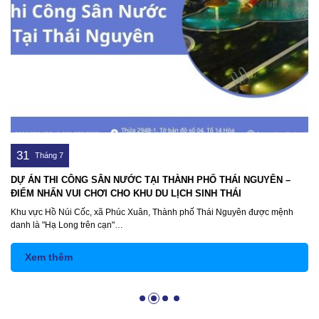
31
Tháng 7
DỰ ÁN BỂ BƠI AN THÁI LẮP ĐẶT TẠI VINHOMES GREEN BAY –
GIẢI PHÁP NHANH GỌN CHO BIỆT THỰ ĐÔ THỊ
Vinhomes Green Bay Mễ Trì là khu đô thị biệt thự, liền kề cao cấp nằm ngay
mặt Đại lộ…
Xem thêm